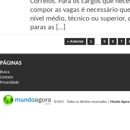
Correios. Para os cargos que nec
compor as vagas é necessário que
nível médio, técnico ou superior
paras as […]
« Anterior
1
5
6
7
…
PÁGINAS
Busca
Contato
Privacidade
©2021 - Todos os direitos reservados |
Mundo Agora