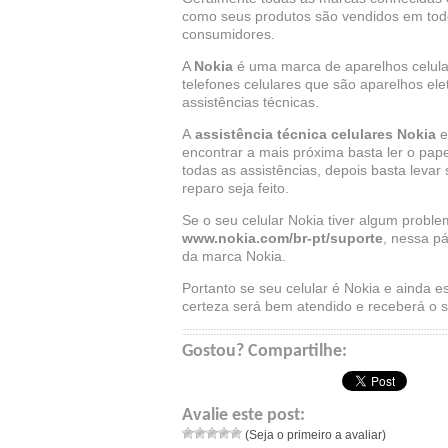
como seus produtos são vendidos em todo
consumidores.
A
Nokia
é uma marca de aparelhos celula
telefones celulares que são aparelhos ele
assistências técnicas.
A
assistência técnica celulares Nokia
e
encontrar a mais próxima basta ler o pap
todas as assistências, depois basta levar 
reparo seja feito.
Se o seu celular Nokia tiver algum probl
www.nokia.com/br-pt/suporte
, nessa pá
da marca Nokia.
Portanto se seu celular é Nokia e ainda e
certeza será bem atendido e receberá o 
Gostou? Compartilhe:
Avalie este post:
(Seja o primeiro a avaliar)