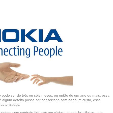
 pode ser de três ou seis meses, ou então de um ano ou mais, essa
dê algum defeito possa ser consertado sem nenhum custo, esse
 autorizadas.
ntam com centrais técnicas em vários estados brasileiros, pois,