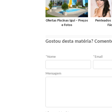
Ofertas Piscinas Igui – Preços
Penteados 
e Fotos
Fác
Gostou desta matéria? Coment
*
Nome
*
Email
Mensagem