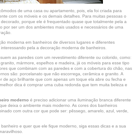
ômodos de uma casa ou apartamento, pois, ela foi criada para
ente com os móveis e os demais detalhes. Para muitas pessoas o
 decorado, porque ele é frequentado quase que totalmente pela a
iro por ser um dos ambientes mais usados e necessários de uma
ração.
o moderna em banheiros de diversos lugares e diferentes
 interessando pela a decoração moderna de banheiros.
suem as paredes com um revestimento diferente ou colorido, como:
, granito, mármore, espelhos e madeira, já os móveis para esse tipo
cores que combinam com as paredes e com a cobertura do chão, nas
nos são: porcelanato que não escorrega, cerâmica e granito. A
r de aço brilhante que com apenas um toque ela abre ou fecha e
a melhor dica é comprar uma cuba redonda que tem muita beleza e
heiro moderno
é preciso adicionar uma iluminação branca diferente
que deixa o ambiente mais moderno. As cores dos banheiros
nado com outra cor que pode ser: pêssego, amarelo, azul, verde,
 banheiro e quer que ele fique moderno, siga essas dicas e a sua
maravilhoso.