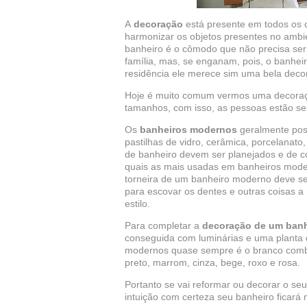
A
decoração
está presente em todos os c
harmonizar os objetos presentes no ambi
banheiro é o cômodo que não precisa ser
família, mas, se enganam, pois, o banhe
residência ele merece sim uma bela deco
Hoje é muito comum vermos uma decoraçã
tamanhos, com isso, as pessoas estão se
Os
banheiros modernos
geralmente pos
pastilhas de vidro, cerâmica, porcelanato
de banheiro devem ser planejados e de 
quais as mais usadas em banheiros moder
torneira de um banheiro moderno deve se
para escovar os dentes e outras coisas 
estilo.
Para completar a
decoração de um ban
conseguida com luminárias e uma planta 
modernos quase sempre é o branco combi
preto, marrom, cinza, bege, roxo e rosa.
Portanto se vai reformar ou decorar o seu
intuição com certeza seu banheiro ficará 