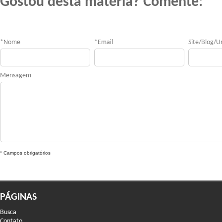
Gostou desta matéria? Comente:
*
Nome
*
Email
Site/Blog/Ur
Mensagem
* Campos obrigatórios
PÁGINAS
Busca
Contato