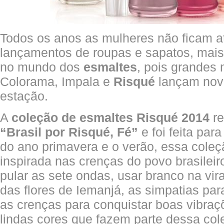
Todos os anos as mulheres não ficam a
lançamentos de roupas e sapatos, mai
no mundo dos
esmaltes
, pois grandes
Colorama, Impala e
Risqué
lançam nov
estação.
A
coleção de esmaltes Risqué 2014
re
“Brasil por Risqué, Fé”
e foi feita par
do ano primavera e o verão, essa coleç
inspirada nas crenças do povo brasileir
pular as sete ondas, usar branco na vir
das flores de Iemanjá, as simpatias pa
as crenças para conquistar boas vibra
lindas cores que fazem parte dessa co