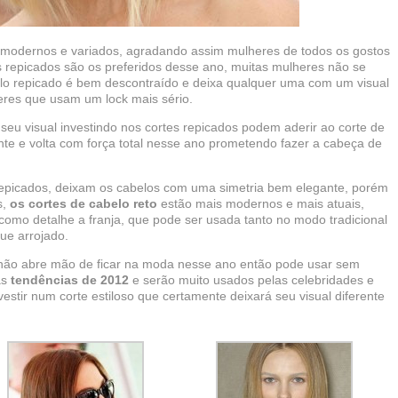
 modernos e variados, agradando assim mulheres de todos os gostos
 repicados são os preferidos desse ano, muitas mulheres não se
belo repicado é bem descontraído e deixa qualquer uma com um visual
res que usam um lock mais sério.
eu visual investindo nos cortes repicados podem aderir ao corte de
nte e volta com força total nesse ano prometendo fazer a cabeça de
 repicados, deixam os cabelos com uma simetria bem elegante, porém
s,
os cortes de cabelo reto
estão mais modernos e mais atuais,
omo detalhe a franja, que pode ser usada tanto no modo tradicional
ue arrojado.
e não abre mão de ficar na moda nesse ano então pode usar sem
as
tendências de 2012
e serão muito usados pelas celebridades e
stir num corte estiloso que certamente deixará seu visual diferente