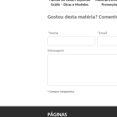
Plantas de Casas Pequenas
Material Escol
Grátis – Dicas e Modelos
Promoções
Gostou desta matéria? Coment
*
Nome
*
Email
Mensagem
* Campos obrigatórios
PÁGINAS