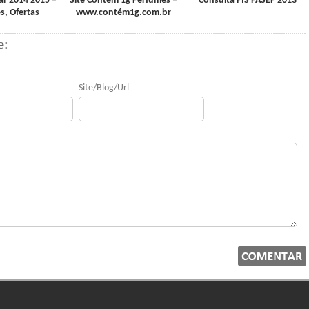
ar 2014 2015 –
Site Contém 1g Perfumes –
Consulta PIS PASEP 2013
, Ofertas
www.contém1g.com.br
e:
Site/Blog/Url