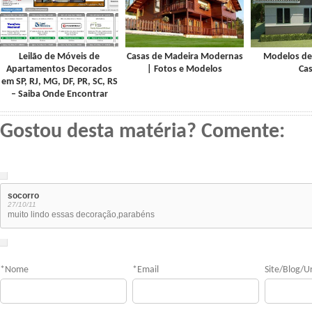
Leilão de Móveis de
Casas de Madeira Modernas
Modelos de
Apartamentos Decorados
| Fotos e Modelos
Ca
em SP, RJ, MG, DF, PR, SC, RS
– Saiba Onde Encontrar
Gostou desta matéria? Comente:
socorro
27/10/11
muito lindo essas decoração,parabéns
*
Nome
*
Email
Site/Blog/Ur