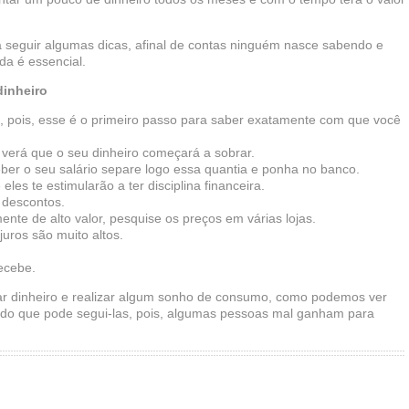
 seguir algumas dicas, afinal de contas ninguém nasce sabendo e
da é essencial.
dinheiro
 pois, esse é o primeiro passo para saber exatamente com que você
m verá que o seu dinheiro começará a sobrar.
ber o seu salário separe logo essa quantia e ponha no banco.
les te estimularão a ter disciplina financeira.
 descontos.
nte de alto valor, pesquise os preços em várias lojas.
uros são muito altos.
ecebe.
r dinheiro e realizar algum sonho de consumo, como podemos ver
ndo que pode segui-las, pois, algumas pessoas mal ganham para