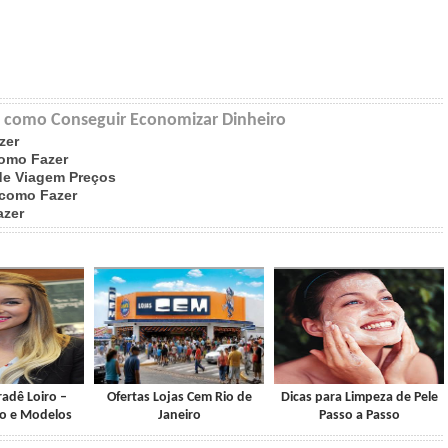
de como Conseguir Economizar Dinheiro
zer
Como Fazer
de Viagem Preços
como Fazer
azer
adê Loiro –
Ofertas Lojas Cem Rio de
Dicas para Limpeza de Pele
so e Modelos
Janeiro
Passo a Passo