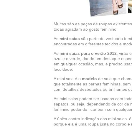
Muitas são as peças de roupas existente
todas agradam ao gosto feminino.
As
mini saias
são parte do vestuário fe
encontradas em diferentes tecidos e mod
As
mini saias para o verão 2012
, virão 
azul e o verde, dando um destaque especi
em qualquer ocasião, mas, é preciso usar
faculdade.
A mini saia é o
modelo
de saia que chama
que totalmente as pernas femininas, sem 
com detalhes desbotados ou brilhantes q
As mini saias podem ser usadas com todo o
sapatos, ou seja, dependendo da cor da m
feminino podendo ficar bem com qualquer
A única contra indicação das mini saias
porque ela é uma roupa justa no corpo e 