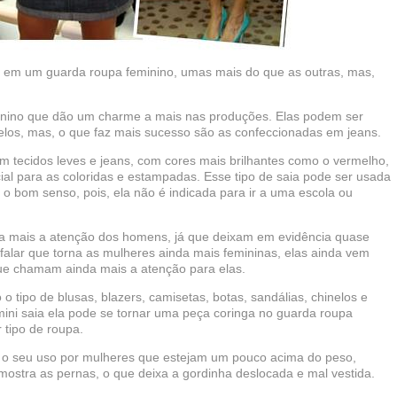
s em um guarda roupa feminino, umas mais do que as outras, mas,
minino que dão um charme a mais nas produções. Elas podem ser
elos, mas, o que faz mais sucesso são as confeccionadas em jeans.
em tecidos leves e jeans, com cores mais brilhantes como o vermelho,
al para as coloridas e estampadas. Esse tipo de saia pode ser usada
 o bom senso, pois, ela não é indicada para ir a uma escola ou
 mais a atenção dos homens, já que deixam em evidência quase
falar que torna as mulheres ainda mais femininas, elas ainda vem
ue chamam ainda mais a atenção para elas.
 tipo de blusas, blazers, camisetas, botas, sandálias, chinelos e
ini saia ela pode se tornar uma peça coringa no guarda roupa
 tipo de roupa.
 é o seu uso por mulheres que estejam um pouco acima do peso,
mostra as pernas, o que deixa a gordinha deslocada e mal vestida.