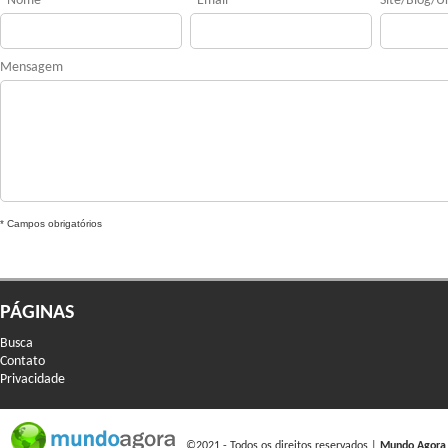
*
Nome
*
Email
Site/Blog/Ur
Mensagem
* Campos obrigatórios
PÁGINAS
Busca
Contato
Privacidade
©2021 - Todos os direitos reservados |
Mundo Agora