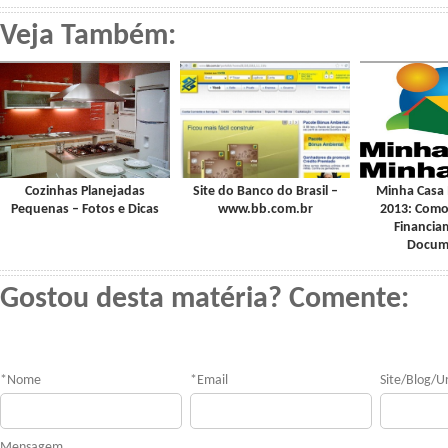
Veja Também:
Cozinhas Planejadas
Site do Banco do Brasil –
Minha Casa
Pequenas – Fotos e Dicas
www.bb.com.br
2013: Como 
Financia
Docum
Gostou desta matéria? Comente:
*
Nome
*
Email
Site/Blog/Ur
Mensagem