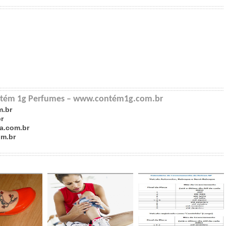
Contém 1g Perfumes – www.contém1g.com.br
m.br
r
ma.com.br
om.br