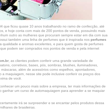
 que ficou quase 10 anos trabalhando no ramo de confecção, até
s, e hoje conta com mais de 200 pontos de venda, possuindo mais
nhum outro as mulheres que procuram sempre estar em dia com sua
ssui também uma linha de perfumes que é inspirada nos
perfumes
ta qualidade e aromas excelentes, e para quem gosta de perfumes
 que podem ser comprados nos pontos de venda e pela internet
om.br
, as clientes podem conferir uma grande variedade de
atons, corretivos, bases, pós, sombras, blushes, iluminadores,
oss, máscaras, além de acessórios como espelhos, apontadores,
o a maquiagem, nesse site pode inclusive conferir os preços dos
óxima de você.
 conhecer um pouco mais sobre a empresa, ter mais informações de
o ganhar um curso de automaquiagem para aprender a se maquiar
s certamente irá se surpreender e se encantar pelos produtos dessa
ilhares de brasileiras.