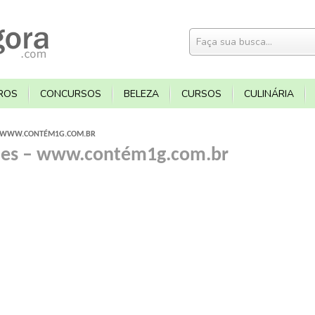
ROS
CONCURSOS
BELEZA
CURSOS
CULINÁRIA
– WWW.CONTÉM1G.COM.BR
mes – www.contém1g.com.br