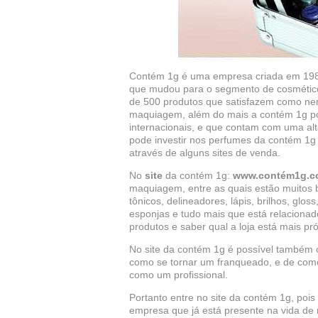
Contém 1g é uma empresa criada em 1984
que mudou para o segmento de cosmético
de 500 produtos que satisfazem como ne
maquiagem, além do mais a contém 1g po
internacionais, e que contam com uma al
pode investir nos perfumes da contém 1g
através de alguns sites de venda.
No
site
da contém 1g:
www.contém1g.c
maquiagem, entre as quais estão muitos b
tônicos, delineadores, lápis, brilhos, gl
esponjas e tudo mais que está relacionad
produtos e saber qual a loja está mais pr
No site da contém 1g é possível também
como se tornar um franqueado, e de com
como um profissional.
Portanto entre no site da contém 1g, poi
empresa que já está presente na vida de m