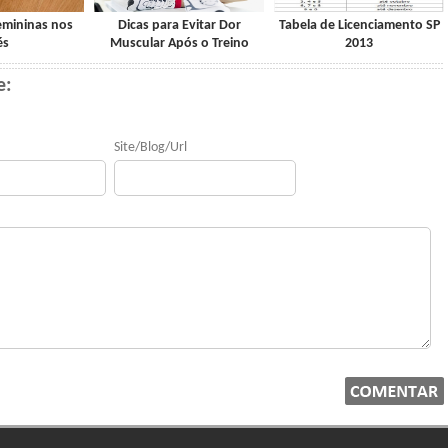
emininas nos
Dicas para Evitar Dor
Tabela de Licenciamento SP
és
Muscular Após o Treino
2013
e:
Site/Blog/Url