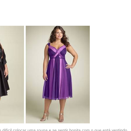
ifícil colocar uma roupa e se sentir bonita com o que está vestindo,