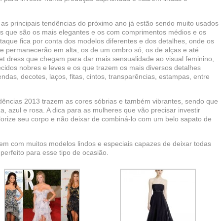
s principais tendências do próximo ano já estão sendo muito usados
gos que são os mais elegantes e os com comprimentos médios e os
taque fica por conta dos modelos diferentes e dos detalhes, onde os
e permanecerão em alta, os de um ombro só, os de alças e até
 dress que chegam para dar mais sensualidade ao visual feminino,
ecidos nobres e leves e os que trazem os mais diversos detalhes
ndas, decotes, laços, fitas, cintos, transparências, estampas, entre
dências 2013 trazem as cores sóbrias e também vibrantes, sendo que
za, azul e rosa. A dica para as mulheres que vão precisar investir
lorize seu corpo e não deixar de combiná-lo com um belo sapato de
cem com muitos modelos lindos e especiais capazes de deixar todas
erfeito para esse tipo de ocasião.