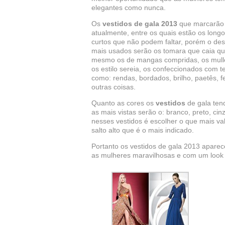
elegantes como nunca.
Os
vestidos de gala 2013
que marcarão a
atualmente, entre os quais estão os lon
curtos que não podem faltar, porém o des
mais usados serão os tomara que caia qu
mesmo os de mangas compridas, os mullet
os estilo sereia, os confeccionados com t
como: rendas, bordados, brilho, paetês, fe
outras coisas.
Quanto as cores os
vestidos
de gala ten
as mais vistas serão o: branco, preto, cin
nesses vestidos é escolher o que mais va
salto alto que é o mais indicado.
Portanto os vestidos de gala 2013 apare
as mulheres maravilhosas e com um look p