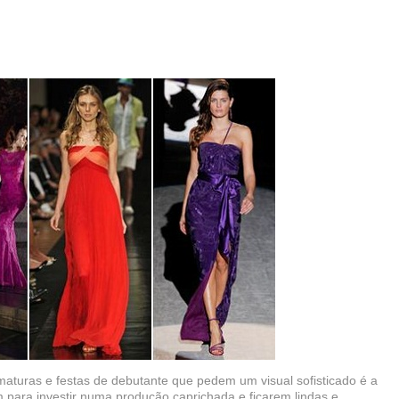
turas e festas de debutante que pedem um visual sofisticado é a
 para investir numa produção caprichada e ficarem lindas e