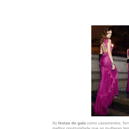
As
festas de gala
como casamentos, forma
melhor oportunidade que as mulheres tem