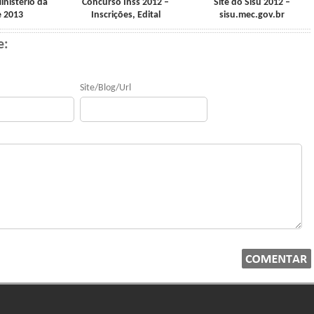
nistério da
Concurso Inss 2012 –
Site do Sisu 2012 –
 2013
Inscrições, Edital
sisu.mec.gov.br
e:
Site/Blog/Url