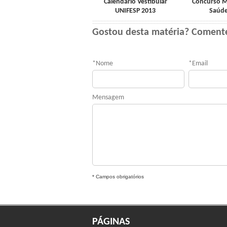
Calendário Vestibular
Concurso Mi
UNIFESP 2013
Saúde
Gostou desta matéria? Coment
*
Nome
*
Email
Mensagem
* Campos obrigatórios
PÁGINAS