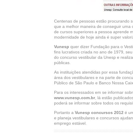
Centenas de pessoas estão procurando se
que a melhor maneira de conseguir uma co
de cursos superiores a pessoa aprende 
modernidade de hoje ainda é super valori
Vunesp
quer dizer Fundação para o Vesti
fins lucrativos criada no ano de 1979, se
do concurso vestibular da Unesp e realizar
públicas.
As instituições atendidas por essa funda
área dos vestibulares e na parte de conc
Público de São Paulo e Banco Nossa Caix
Para os interessados em se informar sobr
www.vunesp.com.br
, lá estão publicad
poderá se informar sobre todos os requis
Portanto a
Vunesp concursos 2012
é um
e planeja vestibulares e concursos aju
emprego estável.