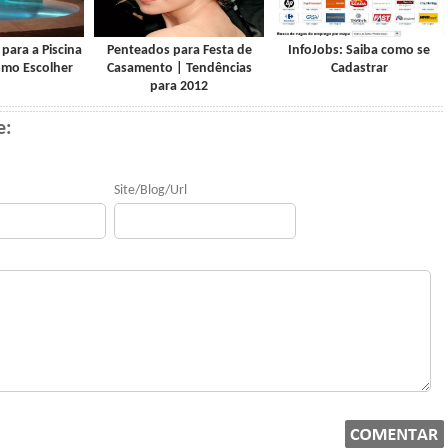
para a Piscina
Penteados para Festa de
InfoJobs: Saiba como se
omo Escolher
Casamento | Tendências
Cadastrar
para 2012
e:
Site/Blog/Url