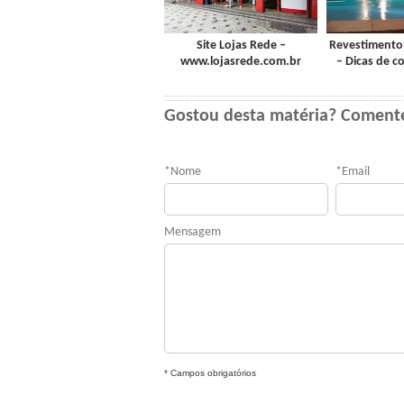
Site Lojas Rede –
Revestimento 
www.lojasrede.com.br
– Dicas de c
Gostou desta matéria? Coment
*
Nome
*
Email
Mensagem
* Campos obrigatórios