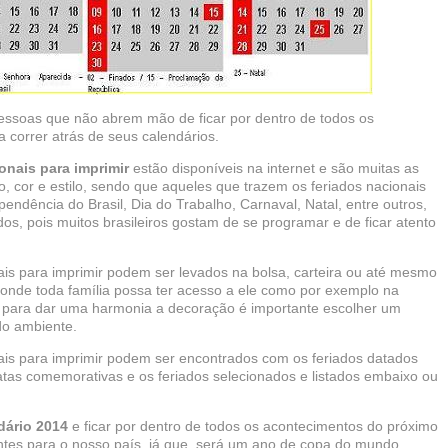
ssoas que não abrem mão de ficar por dentro de todos os
correr atrás de seus calendários.
onais para imprimir
estão disponíveis na internet e são muitas as
 cor e estilo, sendo que aqueles que trazem os feriados nacionais
ndência do Brasil, Dia do Trabalho, Carnaval, Natal, entre outros,
os, pois muitos brasileiros gostam de se programar e de ficar atento
is para imprimir podem ser levados na bolsa, carteira ou até mesmo
nde toda família possa ter acesso a ele como por exemplo na
m para dar uma harmonia a decoração é importante escolher um
do ambiente.
ais para imprimir podem ser encontrados com os feriados datados
as comemorativas e os feriados selecionados e listados embaixo ou
dário 2014
e ficar por dentro de todos os acontecimentos do próximo
tes para o nosso país, já que, será um ano de copa do mundo