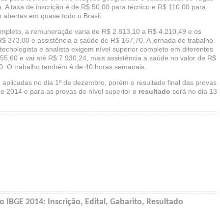
a. A taxa de inscrição é de R$ 50,00 para técnico e R$ 110,00 para
o abertas em quase todo o Brasil.
ompleto, a remuneração varia de R$ 2.813,10 a R$ 4.210,49 e os
R$ 373,00 e assistência a saúde de R$ 167,70. A jornada de trabalho
ecnologista e analista exigem nível superior completo em diferentes
5,60 e vai até R$ 7.930,24, mais assistência a saúde no valor de R$
00. O trabalho também é de 40 horas semanais.
 aplicadas no dia 1º de dezembro, porém o resultado final das provas
de 2014 e para as provas de nível superior o
resultado
será no dia 13
 IBGE 2014: Inscrição, Edital, Gabarito, Resultado