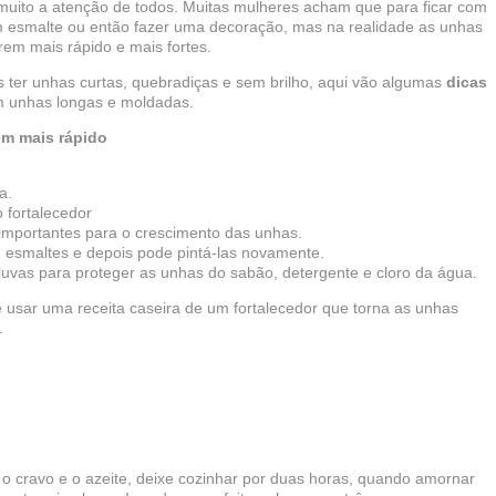
uito a atenção de todos. Muitas mulheres acham que para ficar com
um esmalte ou então fazer uma decoração, mas na realidade as unhas
em mais rápido e mais fortes.
ter unhas curtas, quebradiças e sem brilho, aqui vão algumas
dicas
m unhas longas e moldadas.
em mais rápido
a.
 fortalecedor
importantes para o crescimento das unhas.
 esmaltes e depois pode pintá-las novamente.
luvas para proteger as unhas do sabão, detergente e cloro da água.
usar uma receita caseira de um fortalecedor que torna as unhas
.
cravo e o azeite, deixe cozinhar por duas horas, quando amornar