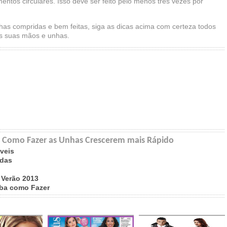
tos circulares. Isso deve ser feito pelo menos três vezes por
has compridas e bem feitas, siga as dicas acima com certeza todos
as suas mãos e unhas.
de Como Fazer as Unhas Crescerem mais Rápido
veis
adas
Verão 2013
ba como Fazer