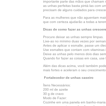
importante parte das mãos que chamam m
as unhas perfeitas basta pintá-las com 
precisam de alguns cuidados para crescer
Para as mulheres que não aguentam mais 
que com certeza ajudarão a todas a tere
Dicas de como fazer as unhas crescer
Procure deixar as unhas sempre limpas.
Lixe-as no mínimo duas vezes por seman
Antes de aplicar o esmalte, passe um óleo
Use esmaltes que contam com vitaminas 
Deixe as unhas pelo menos dois dias sem
Quando for fazer as coisas em casa, use 
Além das dicas acima, você também pode 
mais fortes e aceleram o seu crescimento
Fortalecedor de unhas caseiro
Ítens Necessários:
200 ml de azeite
30 g de cravo
Modo de Fazer:
Cozinhe em uma panela em banho-maria o 