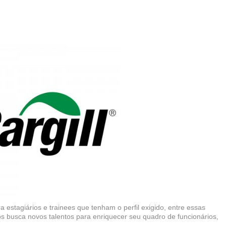
estagiários e trainees que tenham o perfil exigido, entre essas
s busca novos talentos para enriquecer seu quadro de funcionários,